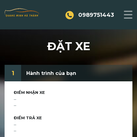
0989751443
ĐẶT XE
1
Hành trình của bạn
ĐIỂM NHẬN XE
--
--
ĐIỂM TRẢ XE
--
--