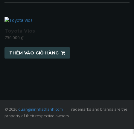
Toyota Vios
750.000
₫
THÊM VÀO GIỎ HÀNG
© 2026
quangminhhathanh.com
Trademarks and brands are the
property of their respective owners.