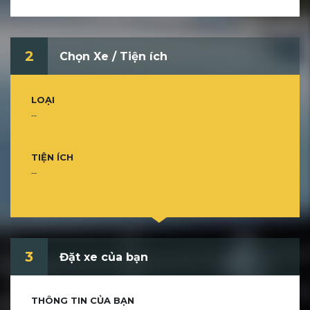
2
Chọn Xe / Tiện ích
LOẠI
--
TIỆN ÍCH
--
3
Đặt xe của bạn
THÔNG TIN CỦA BẠN