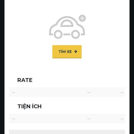
TÌM XE
RATE
--
--
--
TIỆN ÍCH
--
--
--