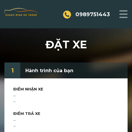
0989751443
ĐẶT XE
1
Hành trình của bạn
ĐIỂM NHẬN XE
--
--
ĐIỂM TRẢ XE
--
--