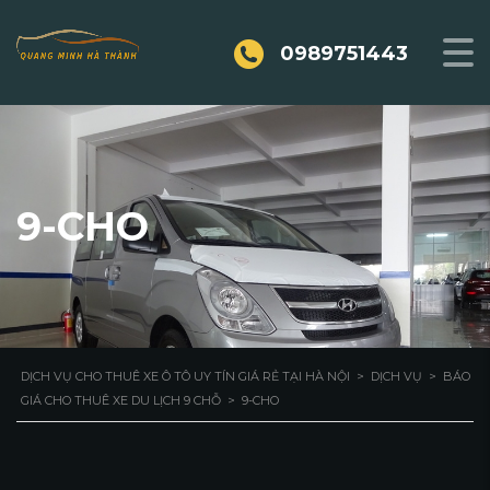
0989751443
9-CHO
DỊCH VỤ CHO THUÊ XE Ô TÔ UY TÍN GIÁ RẺ TẠI HÀ NỘI
>
DỊCH VỤ
>
BÁO
GIÁ CHO THUÊ XE DU LỊCH 9 CHỖ
>
9-CHO