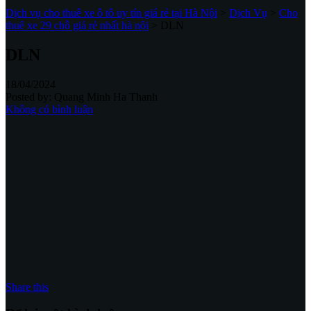
Dịch vụ cho thuê xe ô tô uy tín giá rẻ tại Hà Nội
>
Dịch Vụ
>
Cho
thuê xe 29 chỗ giá rẻ nhất hà nội
>
DLN
DLN
18/04/2024
Posted by:
Quang Minh Ha Thanh
Không có bình luận
Share this