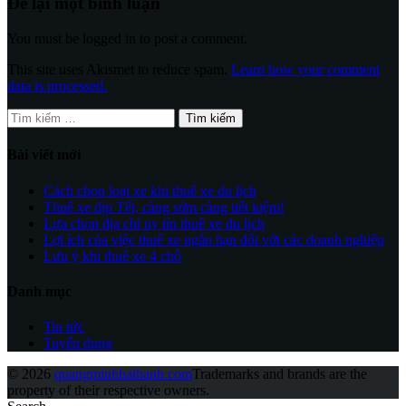
Để lại một bình luận
You must be logged in to post a comment.
This site uses Akismet to reduce spam.
Learn how your comment
data is processed.
Tìm
kiếm
cho:
Bài viết mới
Cách chọn loại xe khi thuê xe du lịch
Thuê xe dịp Tết, càng sớm càng tiết kiệm!
Lựa chọn địa chỉ uy tín thuê xe du lịch
Lợi ích của việc thuê xe ngắn hạn đối với các doanh nghiệp
Lưu ý khi thuê xe 4 chỗ
Danh mục
Tin tức
Tuyển dụng
© 2026
quangminhhathanh.com
Trademarks and brands are the
property of their respective owners.