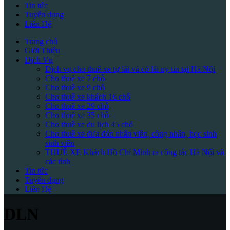
Tin tức
Tuyển dụng
Liên Hệ
Trang chủ
Giới Thiệu
Dịch Vụ
Dịch vụ cho thuê xe tự lái và có lái uy tín tại Hà Nội
Cho thuê xe 7 chỗ
Cho thuê xe 9 chỗ
Cho thuê xe khách 16 chỗ
Cho thuê xe 29 chỗ
Cho thuê xe 35 chỗ
Cho thuê xe du lịch 45 chỗ
Cho thuê xe đưa đón nhân viên, công nhân, học sinh
sinh viên
THUÊ XE Khách Hồ Chí Minh ra công tác Hà Nội và
các tỉnh
Tin tức
Tuyển dụng
Liên Hệ
DLN