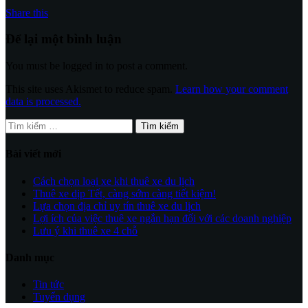
Share this
Để lại một bình luận
You must be logged in to post a comment.
This site uses Akismet to reduce spam.
Learn how your comment
data is processed.
Tìm
kiếm
cho:
Bài viết mới
Cách chọn loại xe khi thuê xe du lịch
Thuê xe dịp Tết, càng sớm càng tiết kiệm!
Lựa chọn địa chỉ uy tín thuê xe du lịch
Lợi ích của việc thuê xe ngắn hạn đối với các doanh nghiệp
Lưu ý khi thuê xe 4 chỗ
Danh mục
Tin tức
Tuyển dụng