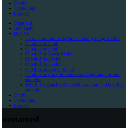
Tin tức
Tuyển dụng
Liên Hệ
Trang chủ
Giới Thiệu
Dịch Vụ
Dịch vụ cho thuê xe tự lái và có lái uy tín tại Hà Nội
Cho thuê xe 7 chỗ
Cho thuê xe 9 chỗ
Cho thuê xe khách 16 chỗ
Cho thuê xe 29 chỗ
Cho thuê xe 35 chỗ
Cho thuê xe du lịch 45 chỗ
Cho thuê xe đưa đón nhân viên, công nhân, học sinh
sinh viên
THUÊ XE Khách Hồ Chí Minh ra công tác Hà Nội và
các tỉnh
Tin tức
Tuyển dụng
Liên Hệ
unnamed