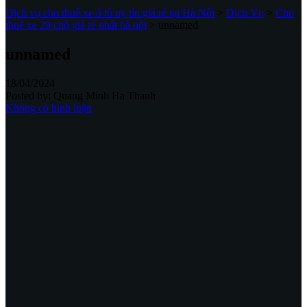
Dịch vụ cho thuê xe ô tô uy tín giá rẻ tại Hà Nội
>
Dịch Vụ
>
Cho
thuê xe 29 chỗ giá rẻ nhất hà nội
>
unnamed
unnamed
18/04/2024
Posted by:
Quang Minh Ha Thanh
Không có bình luận