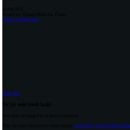
18/04/2024
Posted by:
Quang Minh Ha Thanh
Không có bình luận
Share this
Để lại một bình luận
You must be logged in to post a comment.
This site uses Akismet to reduce spam.
Learn how your comment data 