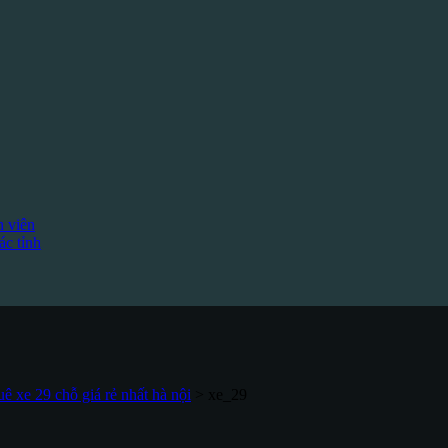
h viên
c tỉnh
ê xe 29 chỗ giá rẻ nhất hà nội
>
xe_29