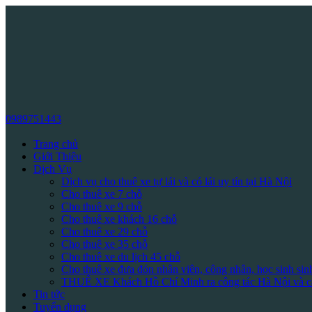
0989751443
Trang chủ
Giới Thiệu
Dịch Vụ
Dịch vụ cho thuê xe tự lái và có lái uy tín tại Hà Nội
Cho thuê xe 7 chỗ
Cho thuê xe 9 chỗ
Cho thuê xe khách 16 chỗ
Cho thuê xe 29 chỗ
Cho thuê xe 35 chỗ
Cho thuê xe du lịch 45 chỗ
Cho thuê xe đưa đón nhân viên, công nhân, học sinh sin
THUÊ XE Khách Hồ Chí Minh ra công tác Hà Nội và cá
Tin tức
Tuyển dụng