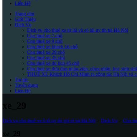
Liên Hệ
Trang chủ
Giới Thiệu
Dịch Vụ
Dịch vụ cho thuê xe tự lái và có lái uy tín tại Hà Nội
Cho thuê xe 7 chỗ
Cho thuê xe 9 chỗ
Cho thuê xe khách 16 chỗ
Cho thuê xe 29 chỗ
Cho thuê xe 35 chỗ
Cho thuê xe du lịch 45 chỗ
Cho thuê xe đưa đón nhân viên, công nhân, học sinh sin
THUÊ XE Khách Hồ Chí Minh ra công tác Hà Nội và cá
Tin tức
Tuyển dụng
Liên Hệ
xe_29
Dịch vụ cho thuê xe ô tô uy tín giá rẻ tại Hà Nội
>
Dịch Vụ
>
Cho thu
xe_29