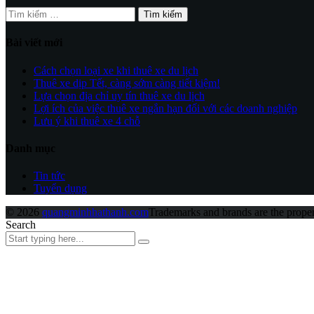
Tìm
kiếm
cho:
Bài viết mới
Cách chọn loại xe khi thuê xe du lịch
Thuê xe dịp Tết, càng sớm càng tiết kiệm!
Lựa chọn địa chỉ uy tín thuê xe du lịch
Lợi ích của việc thuê xe ngắn hạn đối với các doanh nghiệp
Lưu ý khi thuê xe 4 chỗ
Danh mục
Tin tức
Tuyển dụng
© 2026
quangminhhathanh.com
Trademarks and brands are the propert
Search