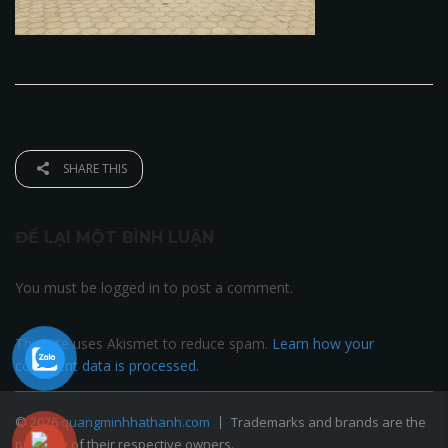
SHARE THIS
ĐỂ LẠI MỘT BÌNH LUẬN
You must be logged in to post a comment.
This site uses Akismet to reduce spam.
Learn how your
comment data is processed.
© 2026
quangminhhathanh.com
Trademarks and brands are the
property of their respective owners.