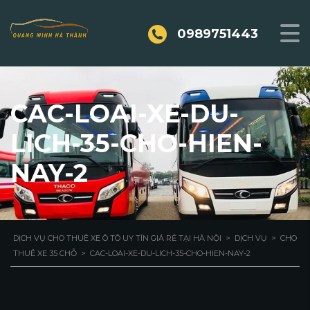
0989751443
CAC-LOAI-XE-DU-
LICH-35-CHO-HIEN-
NAY-2
DỊCH VỤ CHO THUÊ XE Ô TÔ UY TÍN GIÁ RẺ TẠI HÀ NỘI
>
DỊCH VỤ
>
CHO
THUÊ XE 35 CHỖ
>
CAC-LOAI-XE-DU-LICH-35-CHO-HIEN-NAY-2