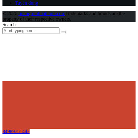
Tuyển dụng
© 2026
quangminhhathanh.com
Trademarks and brands are the
property of their respective owners.
Search
84989751443