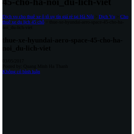
45-cho-ha-noi_du-lich-viet
Dịch vụ cho thuê xe ô tô uy tín giá rẻ tại Hà Nội
>
Dịch Vụ
>
Cho
thuê xe du lịch 45 chỗ
>
thue-xe-hyundai-aero-space-45-cho-ha-
noi_du-lich-viet
thue-xe-hyundai-aero-space-45-cho-ha-
noi_du-lich-viet
03/05/2017
Posted by:
Quang Minh Ha Thanh
Không có bình luận