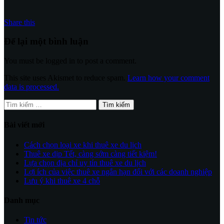
Share this
Để lại một bình luận
You must be logged in to post a comment.
This site uses Akismet to reduce spam.
Learn how your comment
data is processed.
Tìm
kiếm
cho:
Bài viết mới
Cách chọn loại xe khi thuê xe du lịch
Thuê xe dịp Tết, càng sớm càng tiết kiệm!
Lựa chọn địa chỉ uy tín thuê xe du lịch
Lợi ích của việc thuê xe ngắn hạn đối với các doanh nghiệp
Lưu ý khi thuê xe 4 chỗ
Danh mục
Tin tức