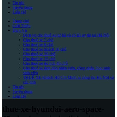
Tin tức
Tuyển dụng
Liên Hệ
Trang chủ
Giới Thiệu
Dịch Vụ
Dịch vụ cho thuê xe tự lái và có lái uy tín tại Hà Nội
Cho thuê xe 7 chỗ
Cho thuê xe 9 chỗ
Cho thuê xe khách 16 chỗ
Cho thuê xe 29 chỗ
Cho thuê xe 35 chỗ
Cho thuê xe du lịch 45 chỗ
Cho thuê xe đưa đón nhân viên, công nhân, học sinh
sinh viên
THUÊ XE Khách Hồ Chí Minh ra công tác Hà Nội và
các tỉnh
Tin tức
Tuyển dụng
Liên Hệ
thue-xe-hyundai-aero-space-