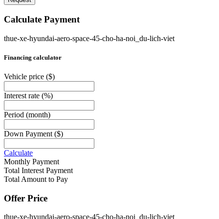
Calculate Payment
thue-xe-hyundai-aero-space-45-cho-ha-noi_du-lich-viet
Financing calculator
Vehicle price
($)
Interest rate
(%)
Period
(month)
Down Payment
($)
Calculate
Monthly Payment
Total Interest Payment
Total Amount to Pay
Offer Price
thue-xe-hyundai-aero-space-45-cho-ha-noi_du-lich-viet