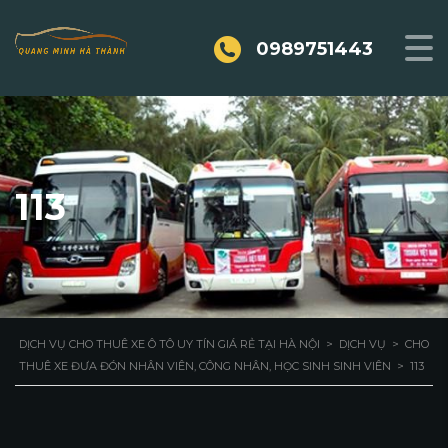
0989751443
113
DỊCH VỤ CHO THUÊ XE Ô TÔ UY TÍN GIÁ RẺ TẠI HÀ NỘI
>
DỊCH VỤ
>
CHO
THUÊ XE ĐƯA ĐÓN NHÂN VIÊN, CÔNG NHÂN, HỌC SINH SINH VIÊN
>
113