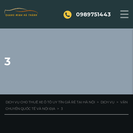
0989751443
3
DỊCH VỤ CHO THUÊ XE Ô TÔ UY TÍN GIÁ RẺ TẠI HÀ NỘI
>
DỊCH VỤ
>
VẬN
CHUYỂN QUỐC TẾ VÀ NỘI ĐỊA
>
3