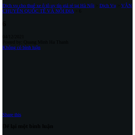
Dịch vụ cho thuê xe ô tô uy tín giá rẻ tại Hà Nội
>
Dịch Vụ
>
VẬN
CHUYỂN QUỐC TẾ VÀ NỘI ĐỊA
>
6
6
04/12/2021
Posted by:
Quang Minh Ha Thanh
Không có bình luận
Share this
Để lại một bình luận