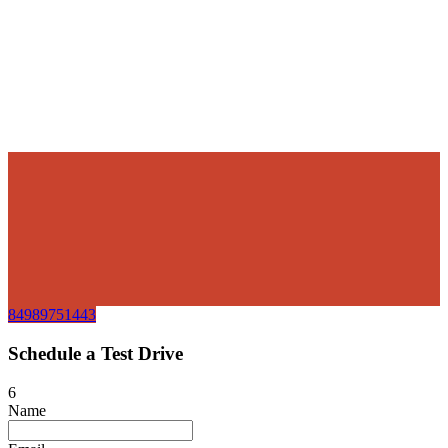
84989751443
Schedule a Test Drive
6
Name