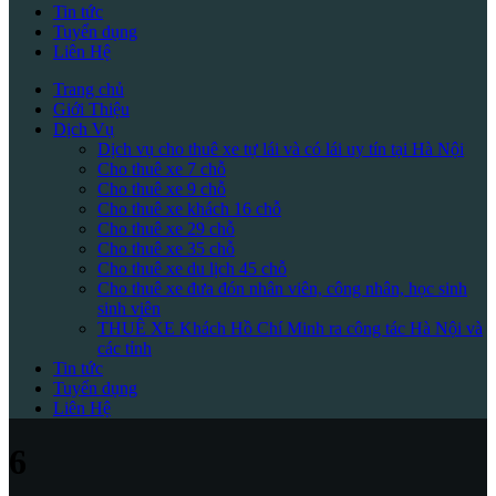
Tin tức
Tuyển dụng
Liên Hệ
Trang chủ
Giới Thiệu
Dịch Vụ
Dịch vụ cho thuê xe tự lái và có lái uy tín tại Hà Nội
Cho thuê xe 7 chỗ
Cho thuê xe 9 chỗ
Cho thuê xe khách 16 chỗ
Cho thuê xe 29 chỗ
Cho thuê xe 35 chỗ
Cho thuê xe du lịch 45 chỗ
Cho thuê xe đưa đón nhân viên, công nhân, học sinh
sinh viên
THUÊ XE Khách Hồ Chí Minh ra công tác Hà Nội và
các tỉnh
Tin tức
Tuyển dụng
Liên Hệ
6