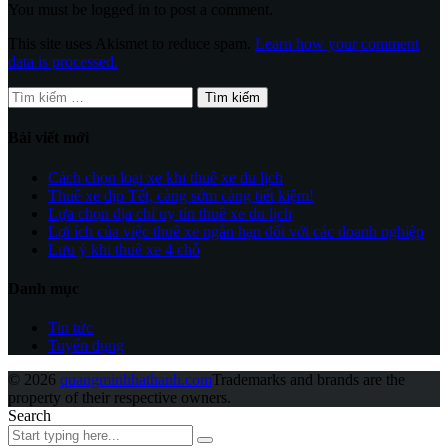
You must be logged in to post a comment.
This site uses Akismet to reduce spam.
Learn how your comment
data is processed.
Tìm
kiếm
cho:
Bài viết mới
Cách chọn loại xe khi thuê xe du lịch
Thuê xe dịp Tết, càng sớm càng tiết kiệm!
Lựa chọn địa chỉ uy tín thuê xe du lịch
Lợi ích của việc thuê xe ngắn hạn đối với các doanh nghiệp
Lưu ý khi thuê xe 4 chỗ
Danh mục
Tin tức
Tuyển dụng
© 2026
quangminhhathanh.com
Trademarks and brands are the
property of their respective owners.
Search