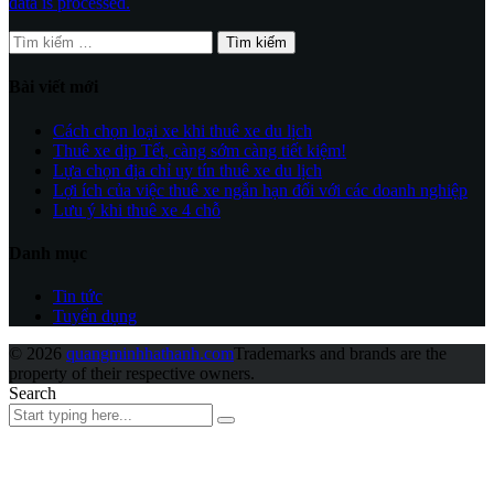
data is processed.
Tìm
kiếm
cho:
Bài viết mới
Cách chọn loại xe khi thuê xe du lịch
Thuê xe dịp Tết, càng sớm càng tiết kiệm!
Lựa chọn địa chỉ uy tín thuê xe du lịch
Lợi ích của việc thuê xe ngắn hạn đối với các doanh nghiệp
Lưu ý khi thuê xe 4 chỗ
Danh mục
Tin tức
Tuyển dụng
© 2026
quangminhhathanh.com
Trademarks and brands are the
property of their respective owners.
Search