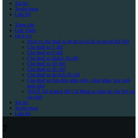
Tin tức
Tuyển dụng
Liên Hệ
Trang chủ
Giới Thiệu
Dịch Vụ
Dịch vụ cho thuê xe tự lái và có lái uy tín tại Hà Nội
Cho thuê xe 7 chỗ
Cho thuê xe 9 chỗ
Cho thuê xe khách 16 chỗ
Cho thuê xe 29 chỗ
Cho thuê xe 35 chỗ
Cho thuê xe du lịch 45 chỗ
Cho thuê xe đưa đón nhân viên, công nhân, học sinh
sinh viên
THUÊ XE Khách Hồ Chí Minh ra công tác Hà Nội và
các tỉnh
Tin tức
Tuyển dụng
Liên Hệ
7