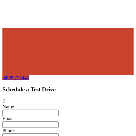
84989751443
Schedule a Test Drive
7
Name
Email
Phone