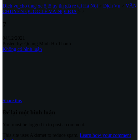
Dịch vụ cho thuê xe ô tô uy tín giá rẻ tại Hà Nội
>
Dịch Vụ
>
VẬN
CHUYỂN QUỐC TẾ VÀ NỘI ĐỊA
>
7
7
04/12/2021
Posted by:
Quang Minh Ha Thanh
Không có bình luận
Share this
Để lại một bình luận
You must be logged in to post a comment.
This site uses Akismet to reduce spam.
Learn how your comment