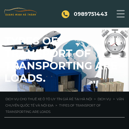
0989751443
TYPES OF
TRANSPORT OF
TRANSPORTING ARE
LOADS.
DỊCH VỤ CHO THUÊ XE Ô TÔ UY TÍN GIÁ RẺ TẠI HÀ NỘI
>
DỊCH VỤ
>
VẬN
CHUYỂN QUỐC TẾ VÀ NỘI ĐỊA
>
TYPES OF TRANSPORT OF
TRANSPORTING ARE LOADS.