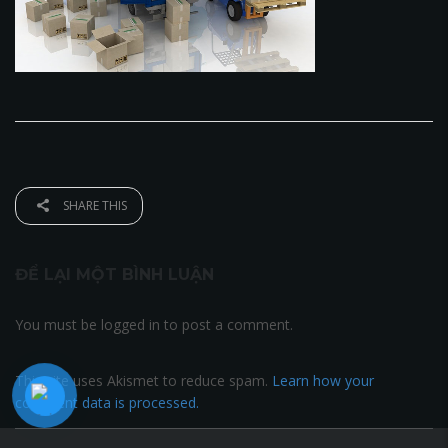
SHARE THIS
ĐỂ LẠI MỘT BÌNH LUẬN
You must be logged in to post a comment.
This site uses Akismet to reduce spam.
Learn how your
comment data is processed.