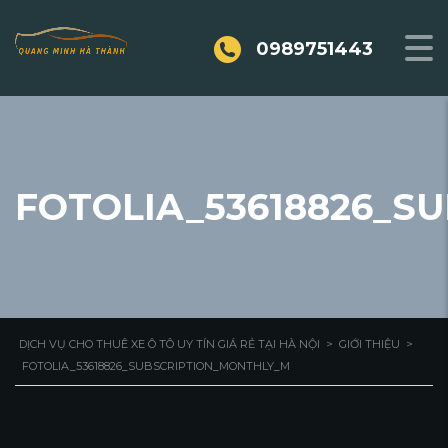
0989751443
FOTOLIA_53618826_S
DỊCH VỤ CHO THUÊ XE Ô TÔ UY TÍN GIÁ RẺ TẠI HÀ NỘI
>
GIỚI THIỆU
>
FOTOLIA_53618826_SUBSCRIPTION_MONTHLY_M