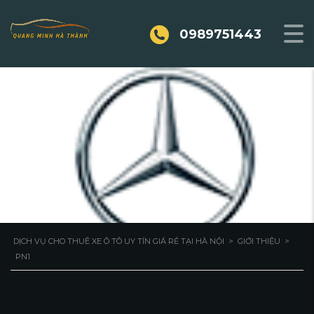
0989751443
PN1
DỊCH VỤ CHO THUÊ XE Ô TÔ UY TÍN GIÁ RẺ TẠI HÀ NỘI
>
GIỚI THIỆU
>
PN1