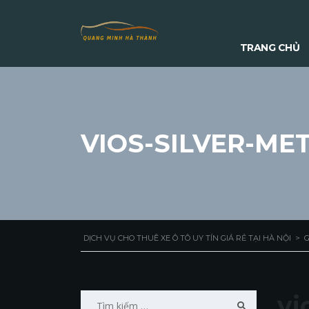
TRANG CHỦ
VIOS-SILVER-ME
DỊCH VỤ CHO THUÊ XE Ô TÔ UY TÍN GIÁ RẺ TẠI HÀ NỘI
>
G
Tìm
vi