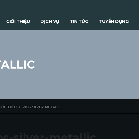
GIỚI THIỆU
DỊCH VỤ
TIN TỨC
TUYỂN DỤNG
TALLIC
IỚI THIỆU
>
VIOS-SILVER-METALLIC
os-silver-metallic