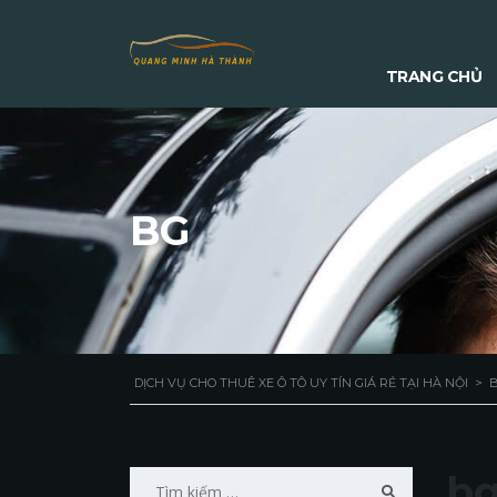
TRANG CHỦ
BG
DỊCH VỤ CHO THUÊ XE Ô TÔ UY TÍN GIÁ RẺ TẠI HÀ NỘI
>
Tìm
b