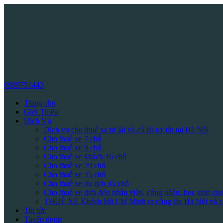
0989751443
Trang chủ
Giới Thiệu
Dịch Vụ
Dịch vụ cho thuê xe tự lái và có lái uy tín tại Hà Nội
Cho thuê xe 7 chỗ
Cho thuê xe 9 chỗ
Cho thuê xe khách 16 chỗ
Cho thuê xe 29 chỗ
Cho thuê xe 35 chỗ
Cho thuê xe du lịch 45 chỗ
Cho thuê xe đưa đón nhân viên, công nhân, học sinh sin
THUÊ XE Khách Hồ Chí Minh ra công tác Hà Nội và cá
Tin tức
Tuyển dụng