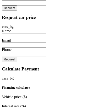
Request
Request car price
cars_bg
Name
Email
Phone
Request
Calculate Payment
cars_bg
Financing calculator
Vehicle price
($)
Interest rate
(%)