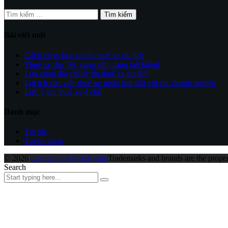
Tìm
kiếm
cho:
Bài viết mới
Cách chọn loại xe khi thuê xe du lịch
Thuê xe dịp Tết, càng sớm càng tiết kiệm!
Lựa chọn địa chỉ uy tín thuê xe du lịch
Lợi ích của việc thuê xe ngắn hạn đối với các doanh nghiệp
Lưu ý khi thuê xe 4 chỗ
Danh mục
Tin tức
Tuyển dụng
© 2026
quangminhhathanh.com
Trademarks and brands are the propert
Search