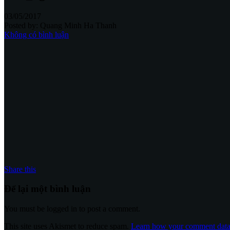
03/05/2017
Posted by:
Quang Minh Ha Thanh
Không có bình luận
Share this
Để lại một bình luận
You must be logged in to post a comment.
This site uses Akismet to reduce spam.
Learn how your comment data 