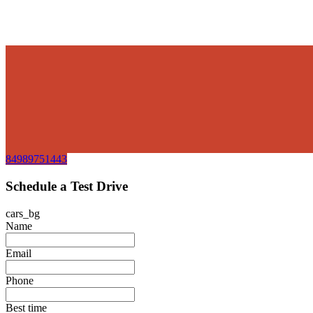
84989751443
Schedule a Test Drive
cars_bg
Name
Email
Phone
Best time