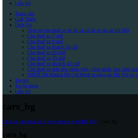
Liên Hệ
Trang chủ
Giới Thiệu
Dịch Vụ
Dịch vụ cho thuê xe tự lái và có lái uy tín tại Hà Nội
Cho thuê xe 7 chỗ
Cho thuê xe 9 chỗ
Cho thuê xe khách 16 chỗ
Cho thuê xe 29 chỗ
Cho thuê xe 35 chỗ
Cho thuê xe du lịch 45 chỗ
Cho thuê xe đưa đón nhân viên, công nhân, học sinh sin
THUÊ XE Khách Hồ Chí Minh ra công tác Hà Nội và cá
Tin tức
Tuyển dụng
Liên Hệ
cars_bg
Dịch vụ cho thuê xe ô tô uy tín giá rẻ tại Hà Nội
>
cars_bg
cars_bg