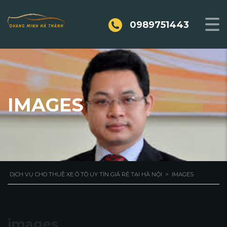
0989751443
IMAGES
DỊCH VỤ CHO THUÊ XE Ô TÔ UY TÍN GIÁ RẺ TẠI HÀ NỘI
>
IMAGES
images