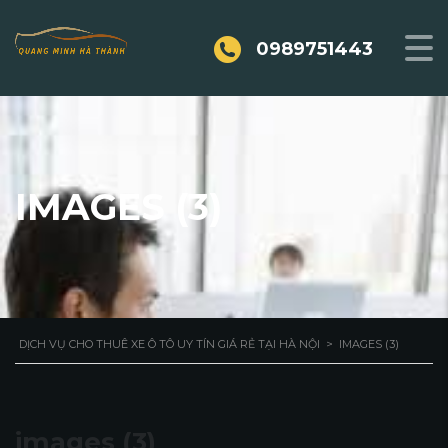
0989751443
IMAGES (3)
DỊCH VỤ CHO THUÊ XE Ô TÔ UY TÍN GIÁ RẺ TẠI HÀ NỘI
>
IMAGES (3)
images (3)