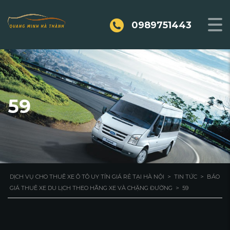
0989751443
59
DỊCH VỤ CHO THUÊ XE Ô TÔ UY TÍN GIÁ RẺ TẠI HÀ NỘI
>
TIN TỨC
>
BÁO
GIÁ THUÊ XE DU LỊCH THEO HÃNG XE VÀ CHẶNG ĐƯỜNG
>
59