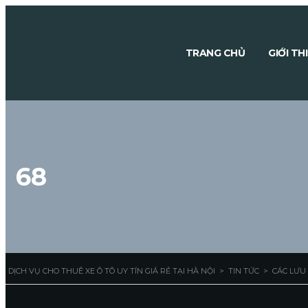
TRANG CHỦ
GIỚI TH
68
DỊCH VỤ CHO THUÊ XE Ô TÔ UY TÍN GIÁ RẺ TẠI HÀ NỘI
>
TIN TỨC
>
CÁC LƯU 