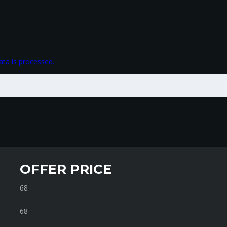
ta is processed.
SCHEDULE A TEST DRIVE
OFFER PRICE
68
68
REQUEST CAR PRICE
68