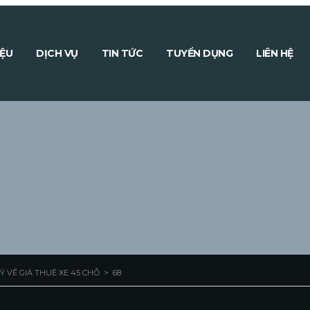
IỆU
DỊCH VỤ
TIN TỨC
TUYỂN DỤNG
LIÊN HỆ
Ý VỀ GIÁ THUÊ XE 45 CHỖ
>
68