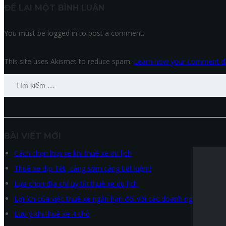
ĐỂ LẠI MỘT BÌNH LUẬN
You must be logged in to post a comment.
This site uses Akismet to reduce spam.
Learn how your comment da
Tìm
kiếm
cho:
BÀI VIẾT MỚI
Cách chọn loại xe khi thuê xe du lịch
Thuê xe dịp Tết, càng sớm càng tiết kiệm!
Lựa chọn địa chỉ uy tín thuê xe du lịch
Lợi ích của việc thuê xe ngắn hạn đối với các doanh nghiệp
Lưu ý khi thuê xe 4 chỗ