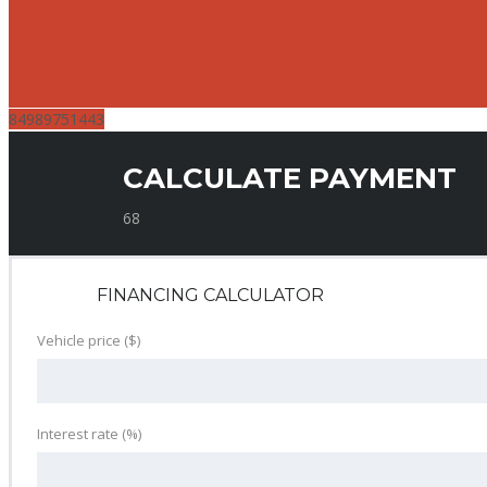
84989751443
CALCULATE PAYMENT
68
FINANCING CALCULATOR
Vehicle price
($)
Interest rate
(%)