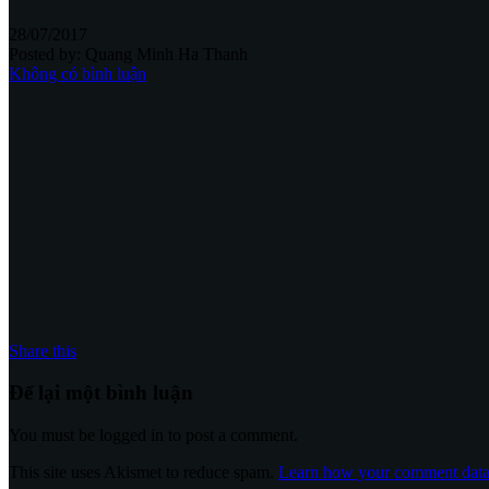
28/07/2017
Posted by:
Quang Minh Ha Thanh
Không có bình luận
Share this
Để lại một bình luận
You must be logged in to post a comment.
This site uses Akismet to reduce spam.
Learn how your comment data 