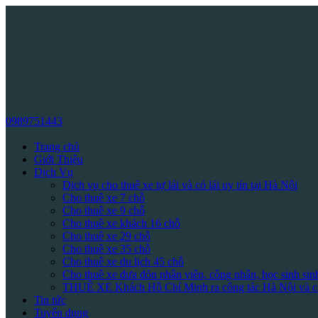
0989751443
Trang chủ
Giới Thiệu
Dịch Vụ
Dịch vụ cho thuê xe tự lái và có lái uy tín tại Hà Nội
Cho thuê xe 7 chỗ
Cho thuê xe 9 chỗ
Cho thuê xe khách 16 chỗ
Cho thuê xe 29 chỗ
Cho thuê xe 35 chỗ
Cho thuê xe du lịch 45 chỗ
Cho thuê xe đưa đón nhân viên, công nhân, học sinh sin
THUÊ XE Khách Hồ Chí Minh ra công tác Hà Nội và cá
Tin tức
Tuyển dụng