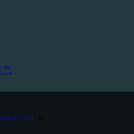
h viên
c tỉnh
cho thuê xe 7 chỗ
>
52