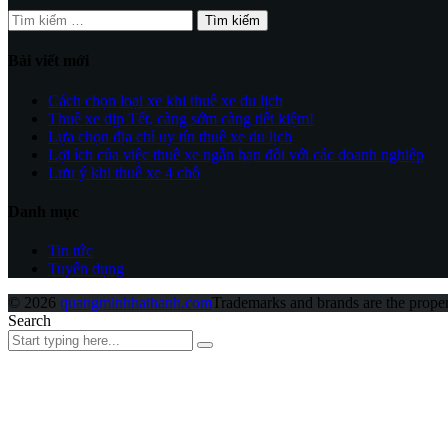
Tìm
kiếm
cho:
Bài viết mới
Cách chọn loại xe khi thuê xe du lịch
Thuê xe dịp Tết, càng sớm càng tiết kiệm!
Lựa chọn địa chỉ uy tín thuê xe du lịch
Lợi ích của việc thuê xe ngắn hạn đối với các doanh nghiệp
Lưu ý khi thuê xe 4 chỗ
Danh mục
Tin tức
Tuyển dụng
© 2026
quangminhhathanh.com
Trademarks and brands are the propert
Search