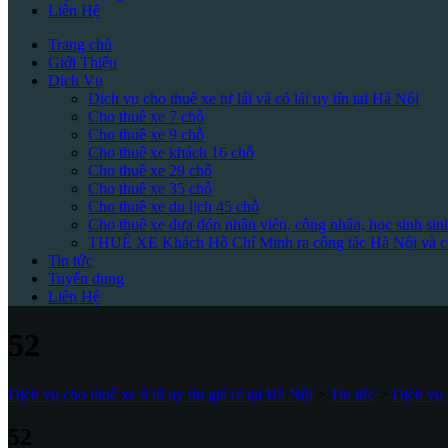
Liên Hệ
Trang chủ
Giới Thiệu
Dịch Vụ
Dịch vụ cho thuê xe tự lái và có lái uy tín tại Hà Nội
Cho thuê xe 7 chỗ
Cho thuê xe 9 chỗ
Cho thuê xe khách 16 chỗ
Cho thuê xe 29 chỗ
Cho thuê xe 35 chỗ
Cho thuê xe du lịch 45 chỗ
Cho thuê xe đưa đón nhân viên, công nhân, học sinh sin
THUÊ XE Khách Hồ Chí Minh ra công tác Hà Nội và cá
Tin tức
Tuyển dụng
Liên Hệ
52
Dịch vụ cho thuê xe ô tô uy tín giá rẻ tại Hà Nội
>
Tin tức
>
Dịch vụ 
52