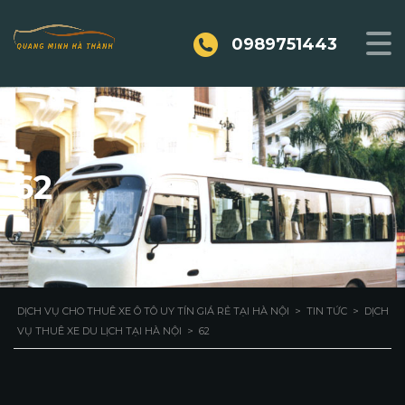
0989751443
62
DỊCH VỤ CHO THUÊ XE Ô TÔ UY TÍN GIÁ RẺ TẠI HÀ NỘI
>
TIN TỨC
>
DỊCH
VỤ THUÊ XE DU LỊCH TẠI HÀ NỘI
>
62