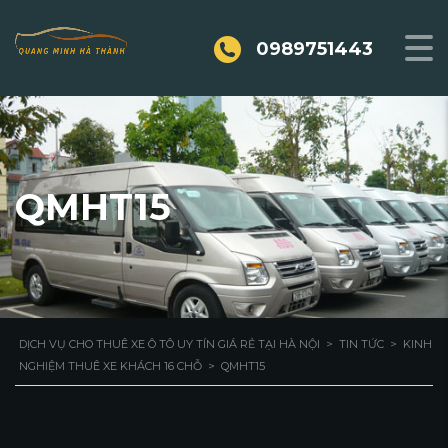
0989751443
QMHT15
DỊCH VỤ CHO THUÊ XE Ô TÔ UY TÍN GIÁ RẺ TẠI HÀ NỘI
>
TIN TỨC
>
KINH
NGHIỆM THUÊ XE KHÁCH 16 CHỖ
>
QMHT15