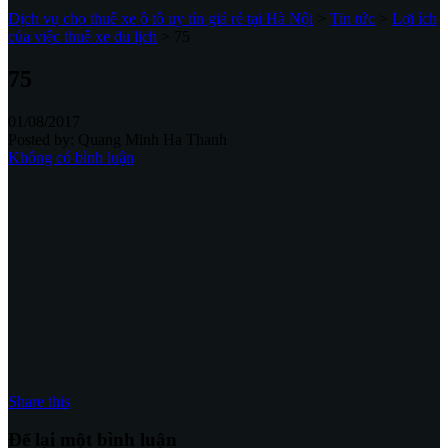
Dịch vụ cho thuê xe ô tô uy tín giá rẻ tại Hà Nội
>
Tin tức
>
Lợi ích
của việc thuê xe du lịch
>
75
75
01/08/2017
Posted by:
Quang Minh Ha Thanh
Không có bình luận
Share this
Để lại một bình luận