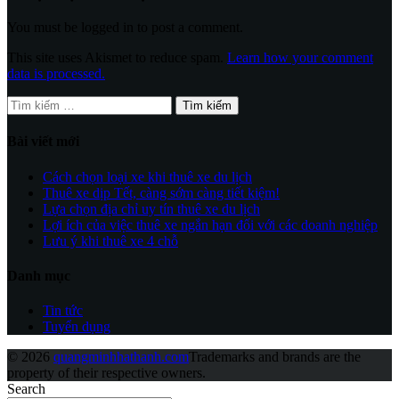
You must be logged in to post a comment.
This site uses Akismet to reduce spam.
Learn how your comment
data is processed.
Tìm
kiếm
cho:
Bài viết mới
Cách chọn loại xe khi thuê xe du lịch
Thuê xe dịp Tết, càng sớm càng tiết kiệm!
Lựa chọn địa chỉ uy tín thuê xe du lịch
Lợi ích của việc thuê xe ngắn hạn đối với các doanh nghiệp
Lưu ý khi thuê xe 4 chỗ
Danh mục
Tin tức
Tuyển dụng
© 2026
quangminhhathanh.com
Trademarks and brands are the
property of their respective owners.
Search