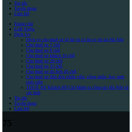
Tin tức
Tuyển dụng
Liên Hệ
Trang chủ
Giới Thiệu
Dịch Vụ
Dịch vụ cho thuê xe tự lái và có lái uy tín tại Hà Nội
Cho thuê xe 7 chỗ
Cho thuê xe 9 chỗ
Cho thuê xe khách 16 chỗ
Cho thuê xe 29 chỗ
Cho thuê xe 35 chỗ
Cho thuê xe du lịch 45 chỗ
Cho thuê xe đưa đón nhân viên, công nhân, học sinh
sinh viên
THUÊ XE Khách Hồ Chí Minh ra công tác Hà Nội và
các tỉnh
Tin tức
Tuyển dụng
Liên Hệ
75