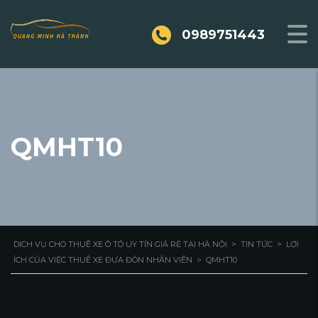
0989751443
QMHT10
DỊCH VỤ CHO THUÊ XE Ô TÔ UY TÍN GIÁ RẺ TẠI HÀ NỘI
>
TIN TỨC
>
LỢI
ÍCH CỦA VIỆC THUÊ XE ĐƯA ĐÓN NHÂN VIÊN
>
QMHT10