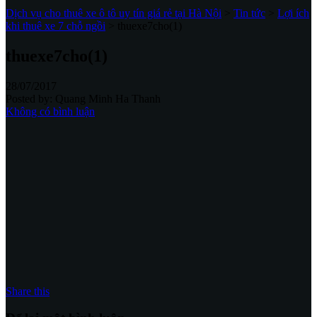
Dịch vụ cho thuê xe ô tô uy tín giá rẻ tại Hà Nội
>
Tin tức
>
Lợi ích
khi thuê xe 7 chỗ ngồi
>
thuexe7cho(1)
thuexe7cho(1)
28/07/2017
Posted by:
Quang Minh Ha Thanh
Không có bình luận
Share this