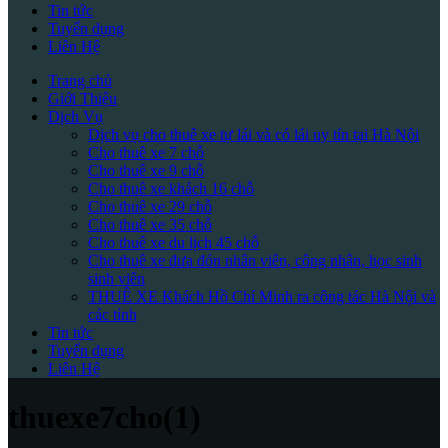
Tin tức
Tuyển dụng
Liên Hệ
Trang chủ
Giới Thiệu
Dịch Vụ
Dịch vụ cho thuê xe tự lái và có lái uy tín tại Hà Nội
Cho thuê xe 7 chỗ
Cho thuê xe 9 chỗ
Cho thuê xe khách 16 chỗ
Cho thuê xe 29 chỗ
Cho thuê xe 35 chỗ
Cho thuê xe du lịch 45 chỗ
Cho thuê xe đưa đón nhân viên, công nhân, học sinh
sinh viên
THUÊ XE Khách Hồ Chí Minh ra công tác Hà Nội và
các tỉnh
Tin tức
Tuyển dụng
Liên Hệ
thuexe7cho(1)