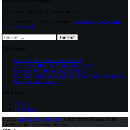
Để lại một bình luận
You must be logged in to post a comment.
This site uses Akismet to reduce spam.
Learn how your comment
data is processed.
Tìm
kiếm
cho:
Bài viết mới
Cách chọn loại xe khi thuê xe du lịch
Thuê xe dịp Tết, càng sớm càng tiết kiệm!
Lựa chọn địa chỉ uy tín thuê xe du lịch
Lợi ích của việc thuê xe ngắn hạn đối với các doanh nghiệp
Lưu ý khi thuê xe 4 chỗ
Danh mục
Tin tức
Tuyển dụng
© 2026
quangminhhathanh.com
Trademarks and brands are the
property of their respective owners.
Search