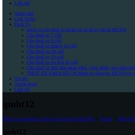
Liên Hệ
Trang chủ
Giới Thiệu
Dịch Vụ
Dịch vụ cho thuê xe tự lái và có lái uy tín tại Hà Nội
Cho thuê xe 7 chỗ
Cho thuê xe 9 chỗ
Cho thuê xe khách 16 chỗ
Cho thuê xe 29 chỗ
Cho thuê xe 35 chỗ
Cho thuê xe du lịch 45 chỗ
Cho thuê xe đưa đón nhân viên, công nhân, học sinh sin
THUÊ XE Khách Hồ Chí Minh ra công tác Hà Nội và cá
Tin tức
Tuyển dụng
Liên Hệ
qmht12
Dịch vụ cho thuê xe ô tô uy tín giá rẻ tại Hà Nội
>
Tin tức
>
Một số l
qmht12