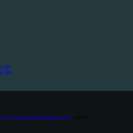
h viên
c tỉnh
ưu ý khi lái xe ô tô trên đường cao tốc
>
qmht12