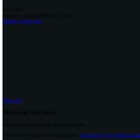
06/11/2017
Posted by:
Quang Minh Ha Thanh
Không có bình luận
Share this
Để lại một bình luận
You must be logged in to post a comment.
This site uses Akismet to reduce spam.
Learn how your comment data 