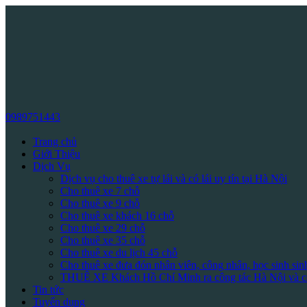
0989751443
Trang chủ
Giới Thiệu
Dịch Vụ
Dịch vụ cho thuê xe tự lái và có lái uy tín tại Hà Nội
Cho thuê xe 7 chỗ
Cho thuê xe 9 chỗ
Cho thuê xe khách 16 chỗ
Cho thuê xe 29 chỗ
Cho thuê xe 35 chỗ
Cho thuê xe du lịch 45 chỗ
Cho thuê xe đưa đón nhân viên, công nhân, học sinh sin
THUÊ XE Khách Hồ Chí Minh ra công tác Hà Nội và cá
Tin tức
Tuyển dụng