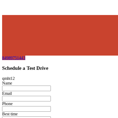
84989751443
Schedule a Test Drive
qmht12
Name
Email
Phone
Best time