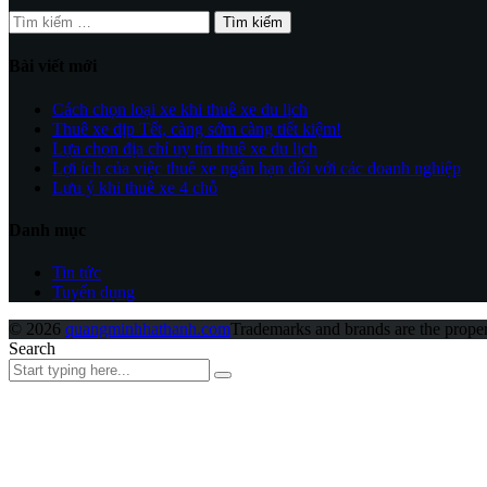
Tìm
kiếm
cho:
Bài viết mới
Cách chọn loại xe khi thuê xe du lịch
Thuê xe dịp Tết, càng sớm càng tiết kiệm!
Lựa chọn địa chỉ uy tín thuê xe du lịch
Lợi ích của việc thuê xe ngắn hạn đối với các doanh nghiệp
Lưu ý khi thuê xe 4 chỗ
Danh mục
Tin tức
Tuyển dụng
© 2026
quangminhhathanh.com
Trademarks and brands are the propert
Search