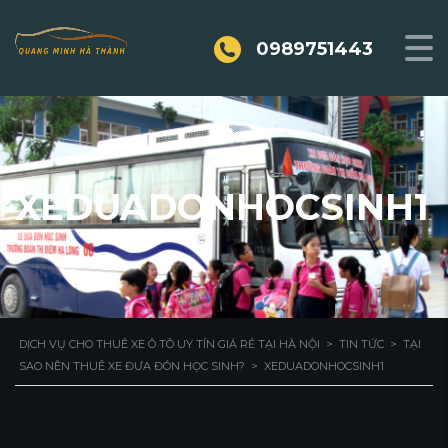
0989751443
XEDUADONHOCSINH1
DỊCH VỤ CHO THUÊ XE Ô TÔ UY TÍN GIÁ RẺ TẠI HÀ NỘI
>
TIN TỨC
>
TẠI
SAO NÊN THUÊ XE ĐƯA ĐÓN HỌC SINH?
>
XEDUADONHOCSINH1