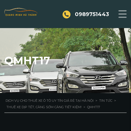
0989751443
QMHT17
DỊCH VỤ CHO THUÊ XE Ô TÔ UY TÍN GIÁ RẺ TẠI HÀ NỘI
>
TIN TỨC
>
THUÊ XE DỊP TẾT, CÀNG SỚM CÀNG TIẾT KIỆM!
>
QMHT17