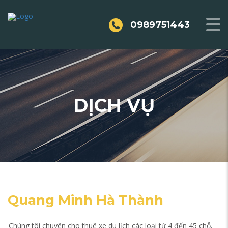
0989751443
DỊCH VỤ
Quang Minh Hà Thành
Chúng tôi chuyên cho thuê xe du lịch các loại từ 4 đến 45 chỗ,