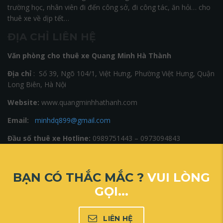
trường học, nhân viên đi đến công sở, đi công tác, ăn hỏi… cho
thuê xe về dịp tết…
ĐỊA CHỈ LIÊN HỆ
Văn phòng cho thuê xe Quang Minh Hà Thành
Địa chỉ
: Số 39, Ngõ 104/1, Việt Hưng, Phường Việt Hưng, Quận
Long Biên, Hà Nội
Website:
www.quangminhhathanh.com
Email:
minhdq899@gmail.com
Đầu số thuê xe Hotline:
0989751443 – 0973094843
BẠN CÓ THẮC MẮC ?
VUI LÒNG
GỌI...
LIÊN HỆ