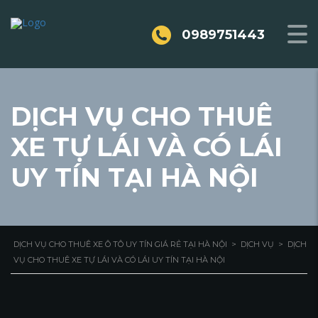
0989751443
DỊCH VỤ CHO THUÊ
XE TỰ LÁI VÀ CÓ LÁI
UY TÍN TẠI HÀ NỘI
DỊCH VỤ CHO THUÊ XE Ô TÔ UY TÍN GIÁ RẺ TẠI HÀ NỘI
>
DỊCH VỤ
>
DỊCH
VỤ CHO THUÊ XE TỰ LÁI VÀ CÓ LÁI UY TÍN TẠI HÀ NỘI