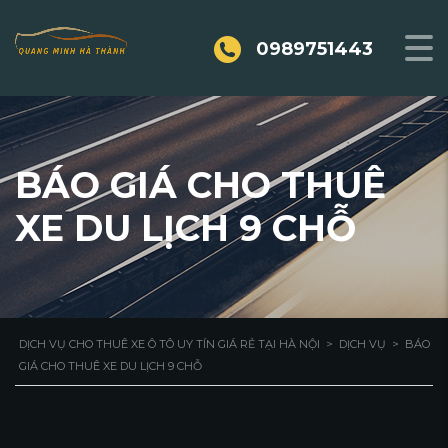
0989751443
BÁO GIÁ CHO THUÊ
XE DU LỊCH 9 CHỖ
DỊCH VỤ CHO THUÊ XE Ô TÔ UY TÍN GIÁ RẺ TẠI HÀ NỘI
>
DỊCH VỤ
>
BÁO
GIÁ CHO THUÊ XE DU LỊCH 9 CHỖ