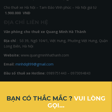
Cho thuê xe Hà Nội – Tam Đảo Vĩnh phúc – Hà Nội giá từ
1
.900.000 VNĐ
ĐỊA CHỈ LIÊN HỆ
Văn phòng cho thuê xe Quang Minh Hà Thành
Địa chỉ
: Số 39, Ngõ 104/1, Việt Hưng, Phường Việt Hưng, Quận
Long Biên, Hà Nội
Website:
www.quangminhhathanh.com
Email:
minhdq899@gmail.com
Đầu số thuê xe Hotline:
0989751443 – 0973094843
BẠN CÓ THẮC MẮC ?
VUI LÒNG
GỌI...