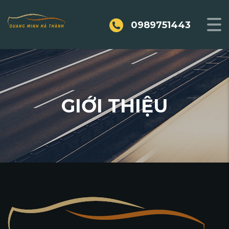
0989751443
GIỚI THIỆU