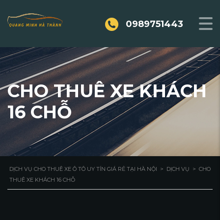
0989751443
CHO THUÊ XE KHÁCH
16 CHỖ
DỊCH VỤ CHO THUÊ XE Ô TÔ UY TÍN GIÁ RẺ TẠI HÀ NỘI
>
DỊCH VỤ
>
CHO
THUÊ XE KHÁCH 16 CHỖ