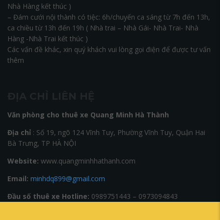
Nhà Hàng kết thúc )
– Đám cưới nội thành có tiệc: 6h/chuyến ca sáng từ 7h đến 13h,
ca chiều từ 13h đến 19h ( Nhà trai – Nhà Gái- Nhà Trai- Nhà
Hàng -Nhà Trai kết thúc )
Các vấn đề khác, xin quý khách vui lòng gọi điện để được tư vấn
thêm
ĐỊA CHỈ LIÊN HỆ
Văn phòng cho thuê xe Quang Minh Hà Thành
Địa chỉ
: Số 19, ngõ 124 Vĩnh Tuy, Phường Vĩnh Tuy, Quận Hai
Bà Trưng, TP HÀ NỘI
Website:
www.quangminhhathanh.com
Email:
minhdq899@gmail.com
Đầu số thuê xe Hotline:
0989751443 – 0973094843