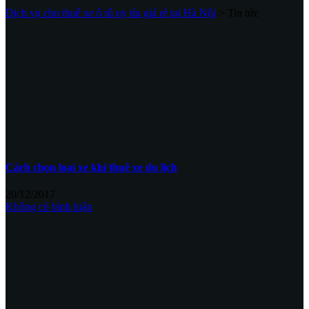
Dịch vụ cho thuê xe ô tô uy tín giá rẻ tại Hà Nội
>
Tin tức
Cách chọn loại xe khi thuê xe du lịch
20/12/2017
Không có bình luận