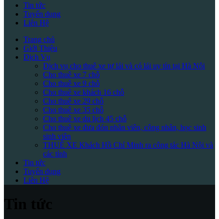
Tin tức
Tuyển dụng
Liên Hệ
Trang chủ
Giới Thiệu
Dịch Vụ
Dịch vụ cho thuê xe tự lái và có lái uy tín tại Hà Nội
Cho thuê xe 7 chỗ
Cho thuê xe 9 chỗ
Cho thuê xe khách 16 chỗ
Cho thuê xe 29 chỗ
Cho thuê xe 35 chỗ
Cho thuê xe du lịch 45 chỗ
Cho thuê xe đưa đón nhân viên, công nhân, học sinh
sinh viên
THUÊ XE Khách Hồ Chí Minh ra công tác Hà Nội và
các tỉnh
Tin tức
Tuyển dụng
Liên Hệ
Tin tức