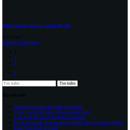
Kinh nghiệm thuê xe khách 16 chỗ
22/11/2017
Không có bình luận
1
2
3
…
6
Tìm
kiếm
cho:
Bài viết mới
Cách chọn loại xe khi thuê xe du lịch
Thuê xe dịp Tết, càng sớm càng tiết kiệm!
Lựa chọn địa chỉ uy tín thuê xe du lịch
Lợi ích của việc thuê xe ngắn hạn đối với các doanh nghiệp
Lưu ý khi thuê xe 4 chỗ