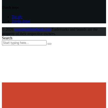
Danh mục
Tin tức
Tuyển dụng
© 2026
quangminhhathanh.com
Trademarks and brands are the
property of their respective owners.
Search