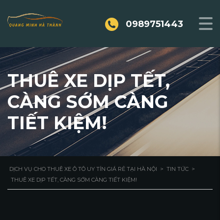
0989751443
THUÊ XE DỊP TẾT,
CÀNG SỚM CÀNG
TIẾT KIỆM!
DỊCH VỤ CHO THUÊ XE Ô TÔ UY TÍN GIÁ RẺ TẠI HÀ NỘI
>
TIN TỨC
>
THUÊ XE DỊP TẾT, CÀNG SỚM CÀNG TIẾT KIỆM!