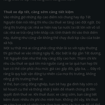
Thuê xe dịp tết, càng sớm càng tiết kiệm
Vào những giờ những dịp cao điểm nói chung hay dịp Tết
Nguyên Đán nói riêng thì nhu cầu thuê xe tăng cao đột ngột. Dù
rằng thị trường các nhà xe hiện nay tại nước ta rất lớn với vô số
các nhà xe trải rộng trên khắp các tỉnh thành thì vào thời điểm
này, dường như cũng vẫn không thể chạy đuổi kịp cầu của toàn
xã hội.
Một sự thật mà ai cũng phải công nhận là so với ngày thường
thì giá thuê xe vào những ngày lễ, đặc biệt là dịp gần Tết dương,
Tết Nguyên Đán như thế này càng đẩy cao hơn. Thậm chí khi
nhu cầu thuê xe quá lớn mà nguồn cung xe lại quá hạn hẹp thì
bạn có thể còn phải chịu mức giá cao gấp đôi, gấp ba, … Đây rõ
ràng là quy luật vận động tự nhiên của mọi thị trường, không
riêng gì thị trường thuê xe.
Vì thế, bạn cùng đồng nghiệp, bạn bè hay gia đình hãy sớm có
kế hoạch cụ thể và thống nhất ý kiến để nhanh chóng đi đến
quyết định thuê xe. Khi thuê được xe càng sớm, bạn càng tiết
kiệm được nhiều chi phí cho mình hơn. Không chỉ vậy, khi thuê
xe sớm bạn sẽ có nhiều lựa chọn hơn giữa các loại xe để có thể