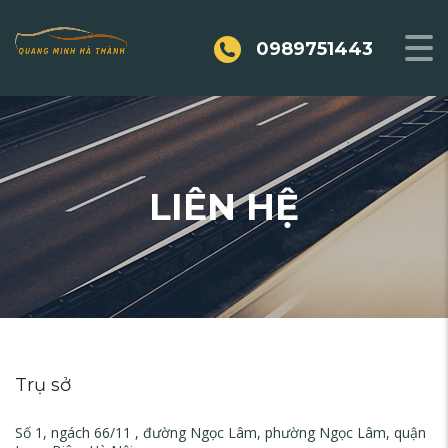
0989751443
LIÊN HỆ
Trụ sở
Số 1, ngách 66/11 , đường Ngọc Lâm, phường Ngọc Lâm, quận