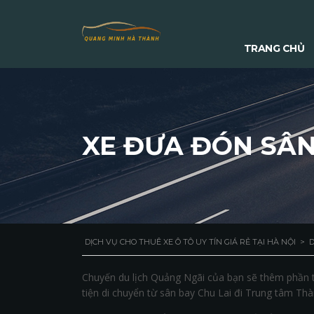
TRANG CHỦ
XE ĐƯA ĐÓN SÂN
DỊCH VỤ CHO THUÊ XE Ô TÔ UY TÍN GIÁ RẺ TẠI HÀ NỘI
>
D
Chuyến du lịch Quảng Ngãi của bạn sẽ thêm phần t
tiện di chuyển từ sân bay Chu Lai đi Trung tâm Thà