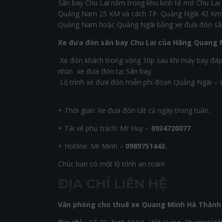
Sân bay Chu La
i
nằm trong khu kinh tế mở Chu La
Quảng Nam 25 KM và cách TP. Quảng Ngãi 42 Km. B
Quảng Nam hoặc Quảng Ngãi bằng xe đưa đón sâ
Xe đưa đón sân bay Chu Lai của Hãng
Quang 
Xe đón khách trong vòng 30p sau khi máy bay đáp,
nhận xe đưa đón tại Sân bay.
Lộ trình xe đưa đón miễn phí đoạn Quảng Ngãi – sâ
+ Thời gian: Xe đưa đón tất cả ngày trong tuần.
+ Tài xế phụ trách: Mr Huy –
0934720077
+ Hotline: Mr Minh –
0989751443
.
Chúc bạn có một lộ trình an toàn!
ĐỊA CHỈ LIÊN HỆ
Văn phòng cho thuê xe Quang Minh Hà Thành