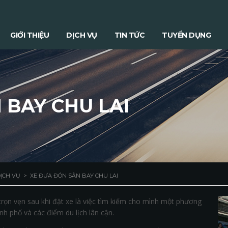
GIỚI THIỆU
DỊCH VỤ
TIN TỨC
TUYỂN DỤNG
 BAY CHU LAI
ỊCH VỤ
>
XE ĐƯA ĐÓN SÂN BAY CHU LAI
rọn vẹn sau khi đặt xe là việc tìm kiếm cho mình một phương
nh phố và các điểm du lịch lân cận.