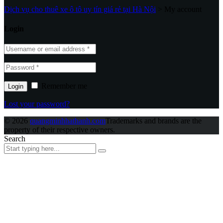
Dịch vụ cho thuê xe ô tô uy tín giá rẻ tại Hà Nội
>
My account
Login
Remember me
Lost your password?
© 2026
quangminhhathanh.com
Trademarks and brands are the
property of their respective owners.
Search