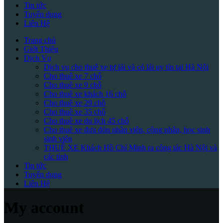
Tin tức
Tuyển dụng
Liên Hệ
Trang chủ
Giới Thiệu
Dịch Vụ
Dịch vụ cho thuê xe tự lái và có lái uy tín tại Hà Nội
Cho thuê xe 7 chỗ
Cho thuê xe 9 chỗ
Cho thuê xe khách 16 chỗ
Cho thuê xe 29 chỗ
Cho thuê xe 35 chỗ
Cho thuê xe du lịch 45 chỗ
Cho thuê xe đưa đón nhân viên, công nhân, học sinh
sinh viên
THUÊ XE Khách Hồ Chí Minh ra công tác Hà Nội và
các tỉnh
Tin tức
Tuyển dụng
Liên Hệ
My account