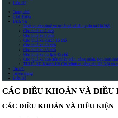
Liên Hệ
Trang chủ
Giới Thiệu
Dịch Vụ
Dịch vụ cho thuê xe tự lái và có lái uy tín tại Hà Nội
Cho thuê xe 7 chỗ
Cho thuê xe 9 chỗ
Cho thuê xe khách 16 chỗ
Cho thuê xe 29 chỗ
Cho thuê xe 35 chỗ
Cho thuê xe du lịch 45 chỗ
Cho thuê xe đưa đón nhân viên, công nhân, học sinh sin
THUÊ XE Khách Hồ Chí Minh ra công tác Hà Nội và cá
Tin tức
Tuyển dụng
Liên Hệ
CÁC ĐIỀU KHOẢN VÀ ĐIỀU 
CÁC ĐIỀU KHOẢN VÀ ĐIỀU KIỆN