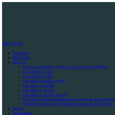
0989751443
Trang chủ
Giới Thiệu
Dịch Vụ
Dịch vụ cho thuê xe tự lái và có lái uy tín tại Hà Nội
Cho thuê xe 7 chỗ
Cho thuê xe 9 chỗ
Cho thuê xe khách 16 chỗ
Cho thuê xe 29 chỗ
Cho thuê xe 35 chỗ
Cho thuê xe du lịch 45 chỗ
Cho thuê xe đưa đón nhân viên, công nhân, học sinh sin
THUÊ XE Khách Hồ Chí Minh ra công tác Hà Nội và cá
Tin tức
Tuyển dụng