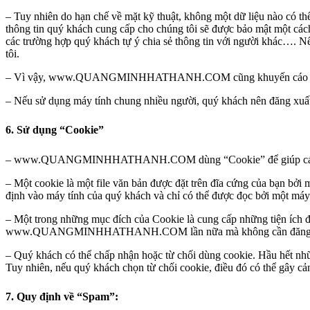
– Tuy nhiên do hạn chế về mặt kỹ thuật, không một dữ liệu nào có th
thông tin quý khách cung cấp cho chúng tôi sẽ được bảo mật một cách 
các trường hợp quý khách tự ý chia sẻ thông tin với người khác…. 
tôi.
– Vì vậy, www.QUANGMINHHATHANH.COM cũng khuyến cáo quý khách 
– Nếu sử dụng máy tính chung nhiều người, quý khách nên đăng xuất,
6. Sử dụng “Cookie”
– www.QUANGMINHHATHANH.COM dùng “Cookie” để giúp cá nhân hóa
– Một cookie là một file văn bản được đặt trên đĩa cứng của bạn bở
định vào máy tính của quý khách và chỉ có thể được đọc bởi một máy
– Một trong những mục đích của Cookie là cung cấp những tiện í
www.QUANGMINHHATHANH.COM lần nữa mà không cần đăng ký lạ
– Quý khách có thể chấp nhận hoặc từ chối dùng cookie. Hầu hết nhữ
Tuy nhiên, nếu quý khách chọn từ chối cookie, điều đó có thể g
7. Quy định về “Spam”: