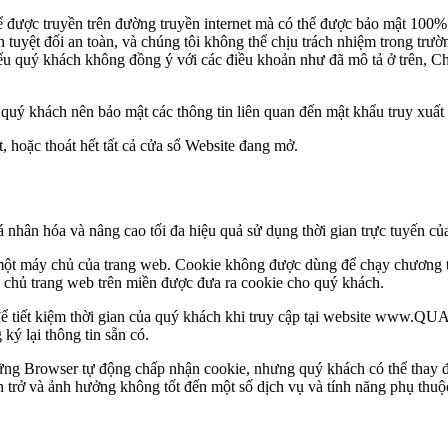
ể được truyền trên đường truyền internet mà có thể được bảo mật 100%
tuyệt đối an toàn, và chúng tôi không thể chịu trách nhiệm trong trườ
Nếu quý khách không đồng ý với các điều khoản như đã mô tả ở trên, C
nên bảo mật các thông tin liên quan đến mật khẩu truy xuất của 
 hoặc thoát hết tất cả cửa sổ Website đang mở.
 và nâng cao tối đa hiệu quả sử dụng thời gian trực tuyến của
i một máy chủ của trang web. Cookie không được dùng để chạy chương 
 chủ trang web trên miền được đưa ra cookie cho quý khách.
ch để tiết kiệm thời gian của quý khách khi truy cập tại websit
i thông tin sẵn có.
ng Browser tự động chấp nhận cookie, nhưng quý khách có thể thay đổi
ây cản trở và ảnh hưởng không tốt đến một số dịch vụ và tính nă