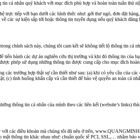
nhân quý khách với mục đích phù hợp và hoàn toàn tuân thủ nội 
 hệ trực tiếp với bạn dưới các hình thức như: gởi thư ngỏ, đơn đặt hàng
 về các sự kiện sắp tới hoặc thông tin tuyển dụng nếu quý khách đăng 
rong chính sách này, chúng tôi cam kết sẽ không tiết lộ thông tin cá nh
để tiến hành các dự án nghiên cứu thị trường và khi đó thông tin của b
ỉ được phép sử dụng những thông tin được cung cấp cho mục đích hoàn
ng các trường hợp thật sự cần thiết như sau: (a) khi có yêu cầu của các
áp luật; (c) tình huống khẩn cấp và cần thiết để bảo vệ quyền an
hững thông tin cá nhân của mình theo các liên kết (website’s links) th
đồng ý với các điều khoản mà chúng tôi đã nêu ở trên, www.QUANGM
o mật thông tin khác nhau như: chuẩn quốc tế PCI, SSL,… nhằm bảo vệ t