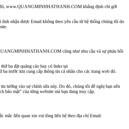
i. Do đó, www.QUANGMINHHATHANH.COM khẳng định chỉ gởi
h nhận được Email không theo yêu cầu từ hệ thống chúng tôi do
ite.
 của www.QUANGMINHHATHANH.COM cũng như nhu cầu và sự phản hồi
ba đặt quảng cáo hay có links tại
rước khi cung cấp thông tin cá nhân cho các trang web đó.
 tin tưởng vào sự chỉnh sửa này. Do đó, chúng tôi đề nghị bạn nên
ách bảo mật” của từng website mà bạn đang truy cập.
 mắc liên quan xin vui lòng liên hệ theo địa chỉ Email: