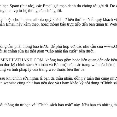
Spam (thư rác), các Email giả mạo danh tín chúng tôi gởi đ
ng dịch vụ từ hệ thống của chúng tôi.
ho thuê email của quý khách từ bên thứ ba. Nếu quý khách vô tìn
ận Email này kèm theo, hoặc thông báo trực tiếp đến ban quản trị Webs
y mà không cần phải thông báo trước, để phù hợp với các nhu cầu
 sẽ chỉnh sửa lại thời gian “Cập nhật lần cuối” bên dưới.
MINHHATHANH.COM, không bao gồm hoặc liên quan đến các bên thứ 
hính sách An toàn và Bảo mật của các trang web của bên thứ ba t
ung và tính pháp lý của trang web thuộc bên thứ ba.
sau khi chỉnh sửa nghĩa là bạn đã thừa nhận, đồng ý tuân thủ cũng như
trên website cũng như bạn nên đọc và t ham khảo kỹ nội dung “Chính s
i thông tin từ bạn về “Chính sách bảo mật” này. Nếu bạn có những thắc