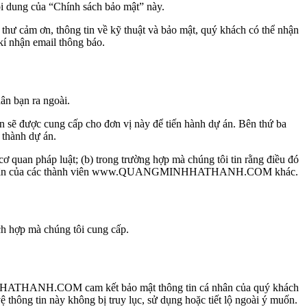
dung của “Chính sách bảo mật” này.
, thư cảm ơn, thông tin về kỹ thuật và bảo mật, quý khách có thể nhận
kí nhận email thông báo.
ân bạn ra ngoài.
ạn sẽ được cung cấp cho đơn vị này để tiến hành dự án. Bên thứ ba
 thành dự án.
 cơ quan pháp luật; (b) trong trường hợp mà chúng tôi tin rằng điều đó
 toàn cá nhân của các thành viên www.QUANGMINHHATHANH.COM khác.
ích hợp mà chúng tôi cung cấp.
INHHATHANH.COM cam kết bảo mật thông tin cá nhân của quý khách
hông tin này không bị truy lục, sử dụng hoặc tiết lộ ngoài ý muốn.