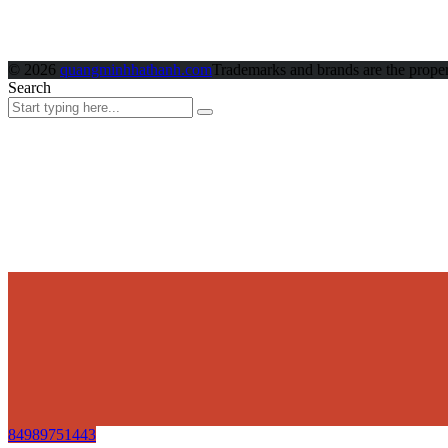
© 2026
quangminhhathanh.com
Trademarks and brands are the propert
Search
84989751443