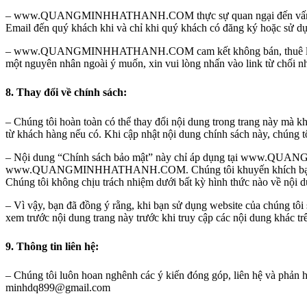
– www.QUANGMINHHATHANH.COM thực sự quan ngại đến vấn nạn 
Email đến quý khách khi và chỉ khi quý khách có đăng ký hoặc sử dụ
– www.QUANGMINHHATHANH.COM cam kết không bán, thuê lại hoặc c
một nguyên nhân ngoài ý muốn, xin vui lòng nhấn vào link từ chối nh
8. Thay đổi về chính sách:
– Chúng tôi hoàn toàn có thể thay đổi nội dung trong trang nà
từ khách hàng nếu có. Khi cập nhật nội dung chính sách này, chúng tôi
– Nội dung “Chính sách bảo mật” này chỉ áp dụng tại www.QUANG
www.QUANGMINHHATHANH.COM. Chúng tôi khuyến khích bạn đọc kỹ c
Chúng tôi không chịu trách nhiệm dưới bất kỳ hình thức nào về nội d
– Vì vậy, bạn đã đồng ý rằng, khi bạn sử dụng website của chúng tôi 
xem trước nội dung trang này trước khi truy cập các nội dung khác 
9. Thông tin liên hệ:
– Chúng tôi luôn hoan nghênh các ý kiến đóng góp, liên hệ và phản hồ
minhdq899@gmail.com