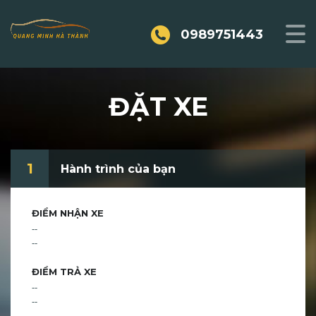
0989751443
ĐẶT XE
1
Hành trình của bạn
ĐIỂM NHẬN XE
--
--
ĐIỂM TRẢ XE
--
--