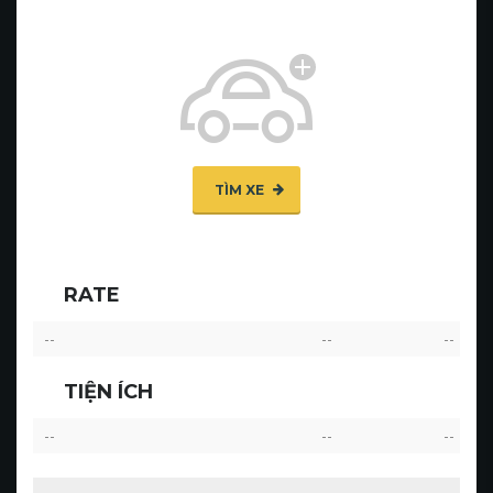
TÌM XE
RATE
--
--
--
TIỆN ÍCH
--
--
--