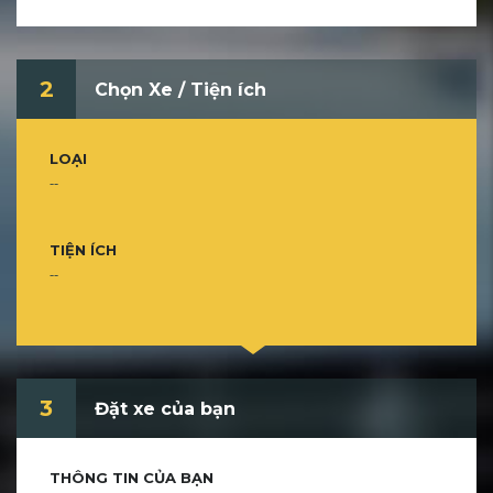
2
Chọn Xe / Tiện ích
LOẠI
--
TIỆN ÍCH
--
3
Đặt xe của bạn
THÔNG TIN CỦA BẠN