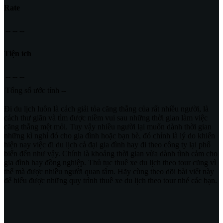
Rate
--
--
--
Tiện ích
--
--
--
Tổng số ước tính
--
Đi du lịch luôn là cách giải tỏa căng thẳng của rất nhiều người, là
cách thư giãn và tìm được niềm vui sau những thời gian làm việc
căng thẳng mệt mỏi. Tuy vậy nhiều người lại muốn dành thời gian
những kì nghỉ đó cho gia đình hoặc bạn bè, đó chính là lý do khiến
hiện nay việc đi du lịch cả đại gia đình hay đi theo công ty lại phổ
biến đến như vậy. Chính là khoảng thời gian vừa dành tình cảm cho
gia đình hay đồng nghiệp. Thủ tục thuê xe du lịch theo tour cũng vì
thế mà được nhiều người quan tâm. Hãy cùng theo dõi bài viết này
để hiểu được những quy trình thuê xe du lịch theo tour nhé các bạn.