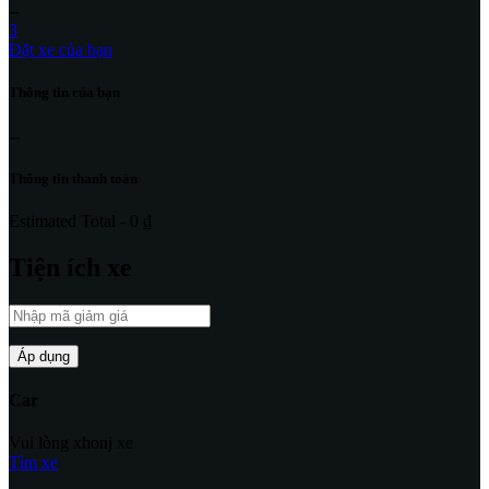
--
3
Đặt xe của bạn
Thông tin của bạn
--
Thông tin thanh toán
Estimated Total - 0 ₫
Tiện ích xe
Car
Vui lòng xhonj xe
Tìm xe