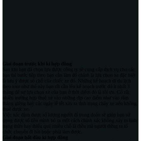
Giai đoạn trước khi kí hợp đồng
Sau khi bạn đã chọn lựa được công ty sẽ cung cấp dịch vụ cho các
bạn thì bước tiếp theo bạn cần làm đó chính là lựa chọn xe đặc biệt
là lưu ý được số chỗ của chiếc xe đó. Những kế hoạch đi du lịch
theo tour như thế này bạn rất cần lên kế hoạch trước đó ít nhất 3
tháng để sự lựa chọn xe của bạn ở thời điểm đó là tối ưu. Có rất
nhiều trường hợp thuê xe vào những dịp cao điểm như vào rằm
tháng giêng hay các ngày lễ tết xảy ra tình trạng cháy xe nên không
thuê được xe.
Việc xác định được số lượng người đi trong đoàn sẽ giúp bạn sử
dụng được số tiền mình bỏ ra một cách chính xác không xảy ra tình
trạng thừa hay thiếu quá nhiều chỗ là điều mà người đứng ra tổ
chức chuyến đi bắt buộc phải làm được.
Giai đoạn bắt đầu kí hợp đồng