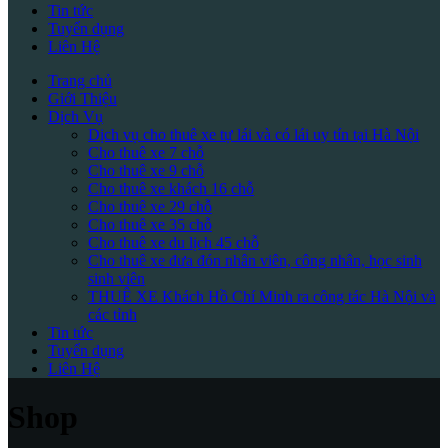
Tin tức
Tuyển dụng
Liên Hệ
Trang chủ
Giới Thiệu
Dịch Vụ
Dịch vụ cho thuê xe tự lái và có lái uy tín tại Hà Nội
Cho thuê xe 7 chỗ
Cho thuê xe 9 chỗ
Cho thuê xe khách 16 chỗ
Cho thuê xe 29 chỗ
Cho thuê xe 35 chỗ
Cho thuê xe du lịch 45 chỗ
Cho thuê xe đưa đón nhân viên, công nhân, học sinh
sinh viên
THUÊ XE Khách Hồ Chí Minh ra công tác Hà Nội và
các tỉnh
Tin tức
Tuyển dụng
Liên Hệ
Shop