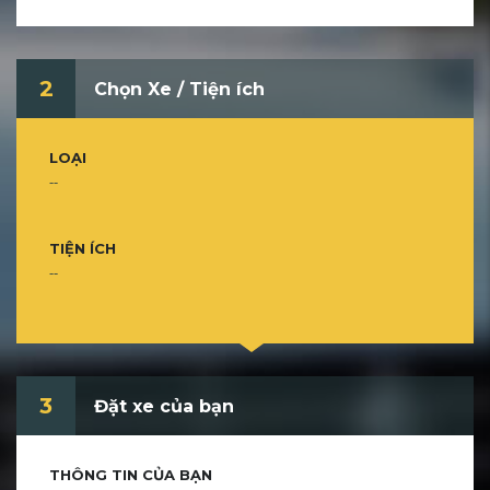
2
Chọn Xe / Tiện ích
LOẠI
--
TIỆN ÍCH
--
3
Đặt xe của bạn
THÔNG TIN CỦA BẠN