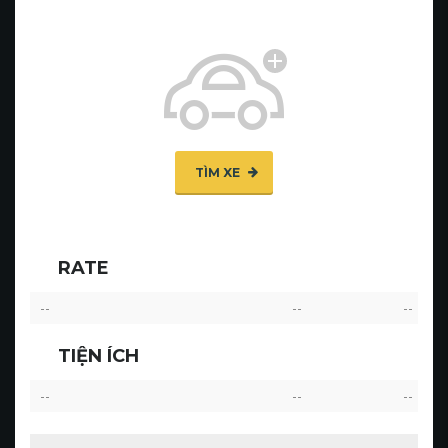
TÌM XE
RATE
--
--
--
TIỆN ÍCH
--
--
--