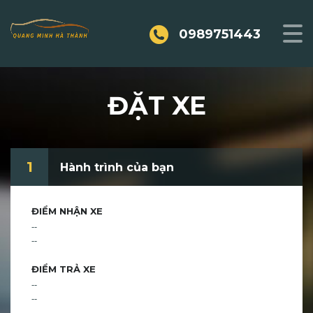
0989751443
ĐẶT XE
1
Hành trình của bạn
ĐIỂM NHẬN XE
--
--
ĐIỂM TRẢ XE
--
--