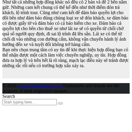
Như tất cả những hợp đồng khác nó đều có 2 bản và để 2 bên nắm
giữ. Những cam kết chung có thể kể đến như thời điểm đón trả
khách, lộ trình tour. Cũng như cam kết để đảm bảo quyền lợi cho
đôi bên như đảm bảo đúng chủng loại xe sẽ đón khách, xe đảm bảo
có được giấy tờ và đảm bảo có cả bảo hiểm cho xe. Đảm bảo cả
quyền lợi cho bên cho thuê xe như lái xe sẽ có quyền từ chối chở
quá số người quy định, đi sai lộ trình đã lên sẵn. Lái xe có thể từ
chối đi vào những con đường cấm, không vận chuyển hành lý ảnh
hưởng đến xe và tuyệt đối không trở hàng cấm.
Bạn nên chọn trung tâm có uy tín để khi thực hiện hợp đồng bạn có
thể nhận được một cách làm việc chuyên nghiệp, uy tín. Hợp đồng
đưa ra hợp lý và trên hết là rõ ràng, mạch lạc điều này sẽ tránh được
những rắc rối nếu có trường hợp xấu xảy ra.
© 2026
quangminhhathanh.com
Trademarks and brands are the
property of their respective owners.
Search