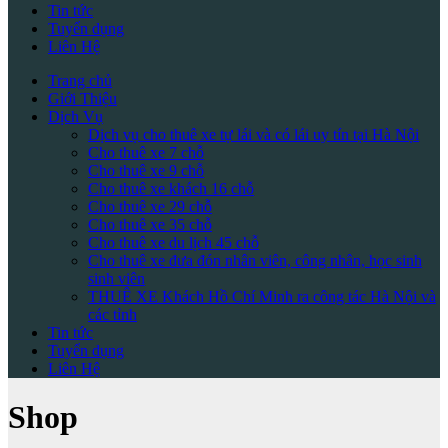
Tin tức
Tuyển dụng
Liên Hệ
Trang chủ
Giới Thiệu
Dịch Vụ
Dịch vụ cho thuê xe tự lái và có lái uy tín tại Hà Nội
Cho thuê xe 7 chỗ
Cho thuê xe 9 chỗ
Cho thuê xe khách 16 chỗ
Cho thuê xe 29 chỗ
Cho thuê xe 35 chỗ
Cho thuê xe du lịch 45 chỗ
Cho thuê xe đưa đón nhân viên, công nhân, học sinh
sinh viên
THUÊ XE Khách Hồ Chí Minh ra công tác Hà Nội và
các tỉnh
Tin tức
Tuyển dụng
Liên Hệ
Shop