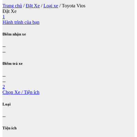
Trang chủ
/
Đặt Xe
/
Loại xe
/ Toyota Vios
Đặt Xe
1
Hành trình của bạn
Điểm nhận xe
--
--
Điểm trả xe
--
--
2
Chọn Xe / Tiện ích
Loại
--
Tiện ích