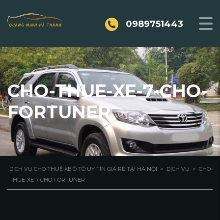
0989751443
CHO-THUE-XE-7-CHO-
FORTUNER
DỊCH VỤ CHO THUÊ XE Ô TÔ UY TÍN GIÁ RẺ TẠI HÀ NỘI
>
DỊCH VỤ
>
CHO-
THUE-XE-7-CHO-FORTUNER