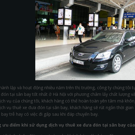
hành lập và hoạt động nhiều năm trên thị trường, công ty chúng tôi t
 đón tại sân bay tốt nhất ở Hà Nội với phương châm lấy chất lượng v
ịch vụ của chúng tôi, khách hàng có thể hoàn toàn yên tâm mà không c
ch vụ thuê xe đưa đón tại sân bay, khách hàng sẽ rút ngắn thời gian 
bay trễ hay có việc đi gấp sau khi đáp chuyến bay.
ưu điểm khi sử dụng dịch vụ thuê xe đưa đón tại sân bay của