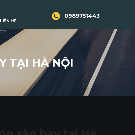
0989751443
LIÊN HỆ
 TẠI HÀ NỘI
ón sân bay tại Hà