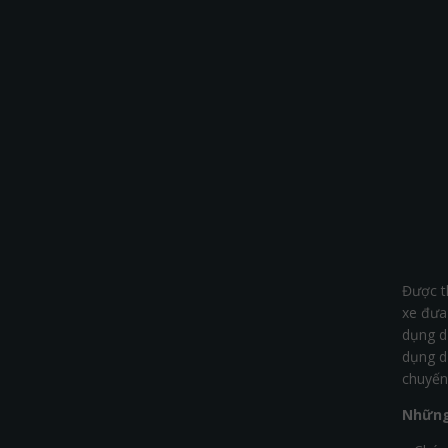
Được t
xe đưa
dụng d
dụng dị
chuyến 
Những 