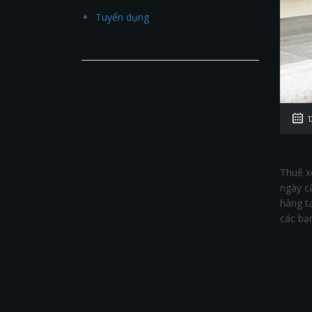
Tuyển dụng
Thuê x
ngày c
hàng tạ
các bạn