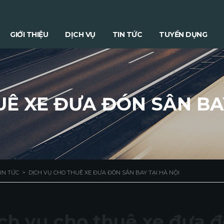
GIỚI THIỆU
DỊCH VỤ
TIN TỨC
TUYỂN DỤNG
UÊ XE ĐƯA ĐÓN SÂN BAY
IN TỨC
>
DỊCH VỤ CHO THUÊ XE ĐƯA ĐÓN SÂN BAY TẠI HÀ NỘI
ch vụ cho thuê xe đưa đ