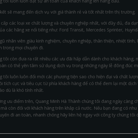
g tôi luôn luôn đặt sự an toàn của khách hàng lên hàng đầu.
ết sẽ mang đến dịch vụ với giá thành rẻ và tốt nhất trên thị trường.
cấp các loại xe chất lượng và chuyên nghiệp nhất, với đầy đủ, đa dạn
ủa các hãng xe nổi tiếng như: Ford Transit, Mercedes Sprinter, Huynd
gũ nhân viên giàu kinh nghiệm, chuyên nghiệp, thân thiện, nhiệt tình
m trong mọi chuyến đi.
g tôi còn đưa ra rất nhiều các ưu đãi hấp dẫn dành cho khách hàng, 
oàn có thể yên tâm sử dụng dịch vụ trong những ngày lễ đông đúc mà
g tôi luôn luôn đổi mới các phương tiện sao cho hiện đại và chất lư
i tích cực và tiêu cực từ phía khách hàng để có thể đem lại một dịch
o dù là khó tính nhất.
ững ưu điểm trên, Quang Minh Hà Thành chúng tôi đang ngày càng ch
 mà còn đối với khách hàng trên khắp cả nước. Nếu bạn đang có nhu
uyến đi an toàn, nhanh chóng hãy liên hệ ngay với công ty chúng tôi 