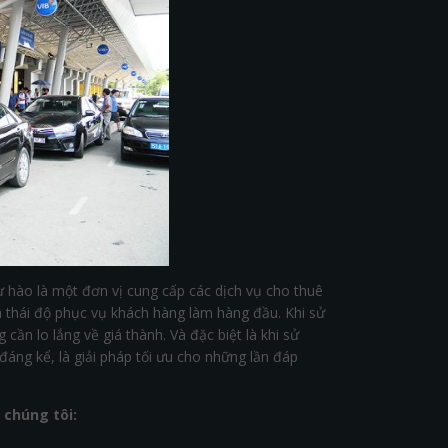
ự hào là một đơn vị cung cấp các dịch vụ cho thuê
à thái độ phục vụ khách hàng làm hàng đầu. Khi sử
ần lo lắng về giá thành. Và đặc biệt là khi sử
đáng kể, là giải pháp tối ưu cho những lần đáp
 chúng tôi: