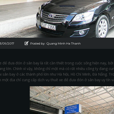
13/09/2017
Posted by:
Quang Minh Ha Thanh
e để đưa đón ở sân bay là rất cần thiết trong cuộc sống hiện nay, bở
àng lớn. Chính vì vậy, không chỉ một mà có rất nhiều công ty đang c
i sân bay ở các thành phố lớn như Hà Nội, Hồ Chí Minh, Đà Nẵng. Tron
 một địa chỉ cung cấp dịch vụ thuê xe để đưa đón ở sân bay uy tín và