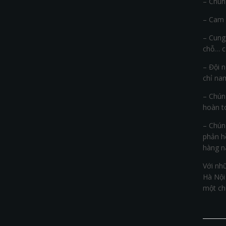
– Chún
– Cam k
– Cung 
chỗ… c
– Đội n
chỉ na
– Chún
hoàn t
– Chún
phản hồ
hàng nà
Với nh
Hà Nội
một ch