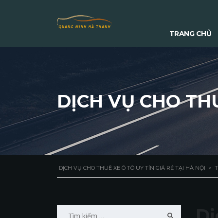
TRANG CHỦ
DỊCH VỤ CHO TH
DỊCH VỤ CHO THUÊ XE Ô TÔ UY TÍN GIÁ RẺ TẠI HÀ NỘI
>
T
Tìm
Dị