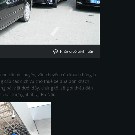
Không có bình luận
i nhu cầu di chuyển, vận chuyển của khách hàng là
ung cấp các dịch vụ cho thuê xe đưa đón khách
g bài viết dưới đây, chúng tôi sẽ giới thiệu đến
 chất lượng nhất tại Hà Nội.