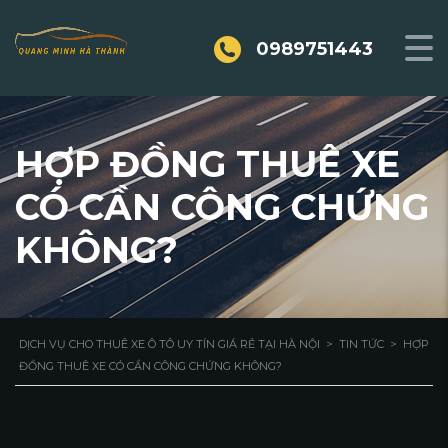
0989751443
HỢP ĐỒNG THUÊ XE
CÓ CẦN CÔNG CHỨNG
KHÔNG?
DỊCH VỤ CHO THUÊ XE Ô TÔ UY TÍN GIÁ RẺ TẠI HÀ NỘI
>
TIN TỨC
>
HỢP
ĐỒNG THUÊ XE CÓ CẦN CÔNG CHỨNG KHÔNG?