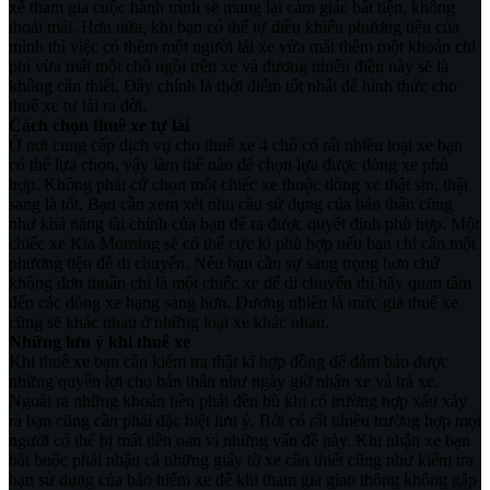
xế tham gia cuộc hành trình sẽ mang lại cảm giác bất tiện, không
thoải mái. Hơn nữa, khi bạn có thể tự điều khiển phương tiện của
mình thì việc có thêm một người lái xe vừa mất thêm một khoản chi
phí vừa mất một chỗ ngồi trên xe và đương nhiên điều này sẽ là
không cần thiết. Đây chính là thời điểm tốt nhất để hình thức cho
thuê xe tự lái ra đời.
Cách chọn thuê xe tự lái
Ở nơi cung cấp dịch vụ cho thuê xe 4 chỗ có rất nhiều loại xe bạn
có thể lựa chọn, vậy làm thế nào để chọn lựa được dòng xe phù
hợp. Không phải cứ chọn một chiếc xe thuộc dòng xe thật sịn, thật
sang là tốt. Bạn cần xem xét nhu cầu sử dụng của bản thân cũng
như khả năng tài chính của bạn để ra được quyết định phù hợp. Một
chiếc xe Kia Morning sẽ có thể cực kì phù hợp nếu bạn chỉ cần một
phương tiện để di chuyển. Nếu bạn cần sự sang trọng hơn chứ
không đơn thuần chỉ là một chiếc xe để di chuyển thì hãy quan tâm
đến các dòng xe hạng sang hơn. Đương nhiên là mức giá thuê xe
cũng sẽ khác nhau ở những loại xe khác nhau.
Những lưu ý khi thuê xe
Khi thuê xe bạn cần kiểm tra thật kĩ hợp đồng để đảm bảo được
những quyền lợi cho bản thân như ngày giờ nhận xe và trả xe.
Ngoài ra những khoản tiền phải đền bù khi có trường hợp xấu xảy
ra bạn cũng cần phải đặc biệt lưu ý. Bởi có rất nhiều trường hợp mọi
người có thể bị mất tiền oan vì những vấn đề này. Khi nhận xe bạn
bắt buộc phải nhận cả những giấy tờ xe cần thiết cũng như kiểm tra
hạn sử dụng của bảo hiểm xe để khi tham gia giao thông không gặp