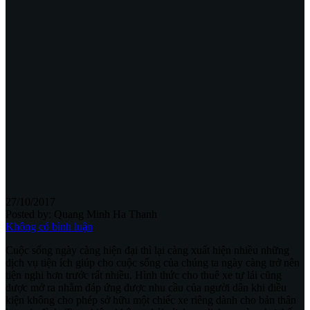
27/10/2017
Posted by:
Quang Minh Ha Thanh
Không có bình luận
Cuộc sống ngày càng hiện đại thì lại càng xuất hiện nhiều những
dịch vụ tiện ích giúp cho cuộc sống của chúng ta ngày càng trở nên
tiện nghi hơn trước rất nhiều. Hình thức cho thuê xe tự lái cũng
được mở ra nhằm đáp ứng được nhu cầu của người dân khi điều
kiện không cho phép sở hữu một chiếc xe riêng dành cho bản thân