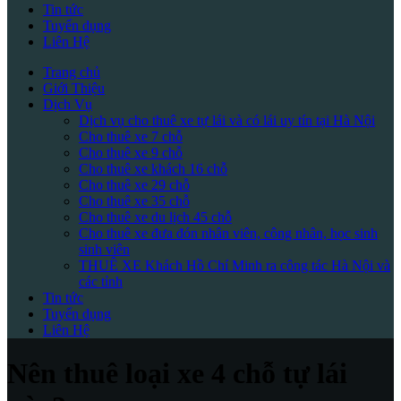
Tin tức
Tuyển dụng
Liên Hệ
Trang chủ
Giới Thiệu
Dịch Vụ
Dịch vụ cho thuê xe tự lái và có lái uy tín tại Hà Nội
Cho thuê xe 7 chỗ
Cho thuê xe 9 chỗ
Cho thuê xe khách 16 chỗ
Cho thuê xe 29 chỗ
Cho thuê xe 35 chỗ
Cho thuê xe du lịch 45 chỗ
Cho thuê xe đưa đón nhân viên, công nhân, học sinh
sinh viên
THUÊ XE Khách Hồ Chí Minh ra công tác Hà Nội và
các tỉnh
Tin tức
Tuyển dụng
Liên Hệ
Nên thuê loại xe 4 chỗ tự lái