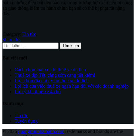
bất kì những điều bất tiện nào cả, trong trường hợp xấu nếu bị công
an giao thông kiểm tra hành chính bạn sẽ có thể bị phạt rất nặng
đấy.
Category:
Tin tức
,
Share this
Tìm
kiếm
cho:
Bài viết mới
Cách chọn loại xe khi thuê xe du lịch
Thuê xe dịp Tết, càng sớm càng tiết kiệm!
Lựa chọn địa chỉ uy tín thuê xe du lịch
Lợi ích của việc thuê xe ngắn hạn đối với các doanh nghiệp
Lưu ý khi thuê xe 4 chỗ
Danh mục
Tin tức
Tuyển dụng
© 2026
quangminhhathanh.com
Trademarks and brands are the