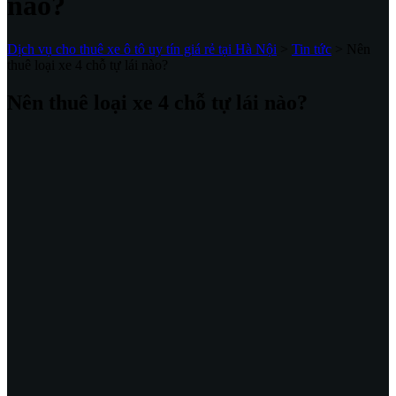
nào?
Dịch vụ cho thuê xe ô tô uy tín giá rẻ tại Hà Nội
>
Tin tức
>
Nên
thuê loại xe 4 chỗ tự lái nào?
Nên thuê loại xe 4 chỗ tự lái nào?