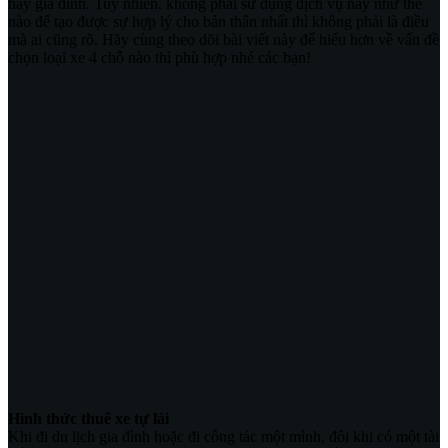
hay gia đình. Tuy nhiên, không phải sử dụng dịch vụ này như thế
nào để tạo được sự hợp lý cho bản thân nhất thì không phải là điều
mà ai cũng rõ. Hãy cùng theo dõi bài viết này để hiểu hơn về vấn đề
chọn loại xe 4 chỗ nào thì phù hợp nhé các bạn!
Hình thức thuê xe tự lái
Khi đi du lịch gia đình hoặc đi công tác một mình, đôi khi có một tài